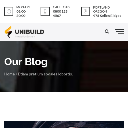
MON-FRI
CALL TO US
PORTLAND,
08:00-
0800 123
OREGON
975 Kellen Ridges
20:00
4567
Our Blog
Home
/
Etiam pretium sodales lobortis.