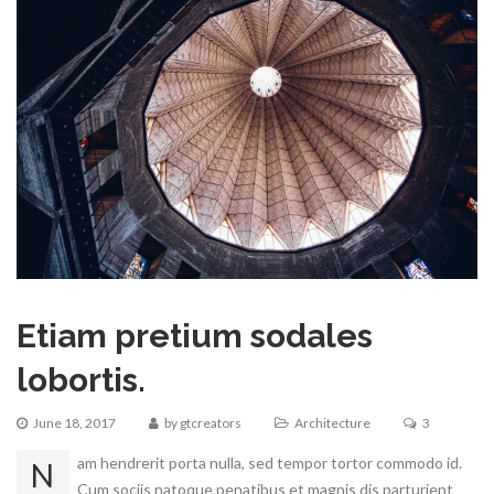
Etiam pretium sodales
lobortis.
June 18, 2017
by
gtcreators
Architecture
3
am hendrerit porta nulla, sed tempor tortor commodo id.
N
Cum sociis natoque penatibus et magnis dis parturient