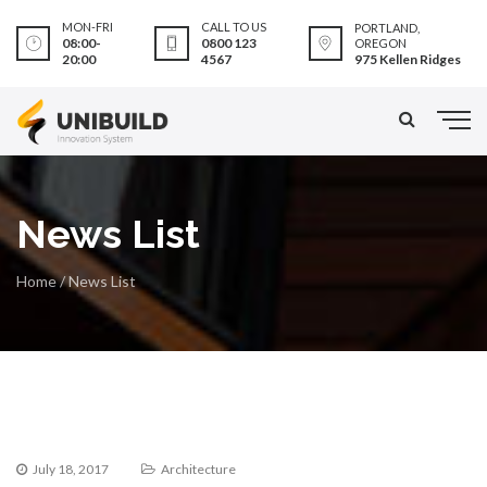
MON-FRI
CALL TO US
PORTLAND,
08:00-
0800 123
OREGON
975 Kellen Ridges
20:00
4567
News List
Home
/
News List
July 18, 2017
Architecture